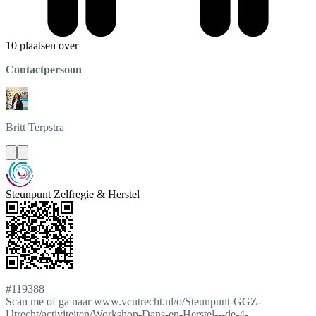
10 plaatsen over
Contactpersoon
Britt
Terpstra
Steunpunt Zelfregie & Herstel
#119388
Scan me of ga naar www.vcutrecht.nl/o/Steunpunt-GGZ-
Utrecht/activiteiten/Workshop-Dans-en-Herstel---de-4-