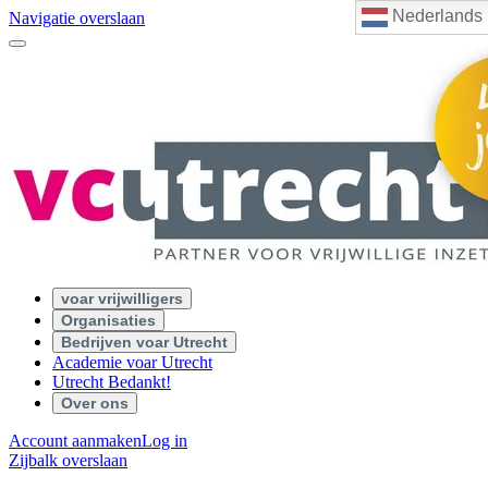
Nederlands
Navigatie overslaan
voar vrijwilligers
Organisaties
Bedrijven voar Utrecht
Academie voar Utrecht
Utrecht Bedankt!
Over ons
Account aanmaken
Log in
Zijbalk overslaan