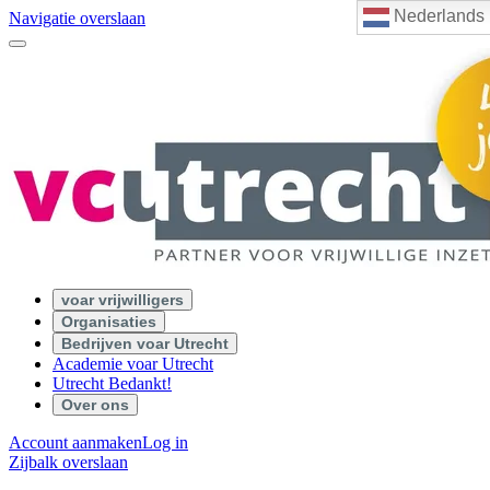
Nederlands
Navigatie overslaan
voar vrijwilligers
Organisaties
Bedrijven voar Utrecht
Academie voar Utrecht
Utrecht Bedankt!
Over ons
Account aanmaken
Log in
Zijbalk overslaan