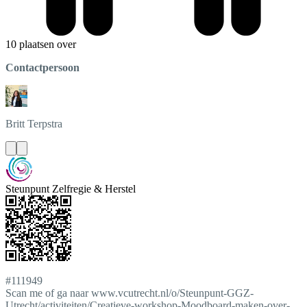
10 plaatsen over
Contactpersoon
Britt
Terpstra
Steunpunt Zelfregie & Herstel
#111949
Scan me of ga naar www.vcutrecht.nl/o/Steunpunt-GGZ-
Utrecht/activiteiten/Creatieve-workshop-Moodboard-maken-over-