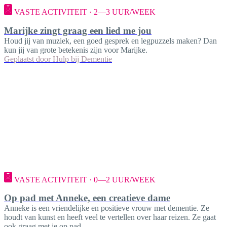
VASTE ACTIVITEIT · 2—3 UUR/WEEK
Marijke zingt graag een lied me jou
Houd jij van muziek, een goed gesprek en legpuzzels maken? Dan
kun jij van grote betekenis zijn voor Marijke.
Geplaatst door
Hulp bij Dementie
VASTE ACTIVITEIT · 0—2 UUR/WEEK
Op pad met Anneke, een creatieve dame
Anneke is een vriendelijke en positieve vrouw met dementie. Ze
houdt van kunst en heeft veel te vertellen over haar reizen. Ze gaat
ook graag met je op pad.