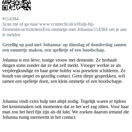
#114384
Scan me of ga naar www.vcutrecht.nl/o/Hulp-bij-
Dementie/activiteiten/Een-ommetje-met-Johanna/114384 om je aan
te melden
Gezellig op pad met Johanna: op dinsdag of donderdag samen
een ommetje maken, een spelletje of een boodschap.
Johanna is een lieve, rustige vrouw met dementie. Ze herhaalt
dingen soms zonder dat ze dat zelf merkt. Vroeger werkte ze als
verpleegkundige en haar grote hobby was porselein schilderen. Ze
houdt van simpel en gezellig contact. Geen diepe gesprekken, wél
samen een spelletje doen, een klein ommetje of een boodschapje.
Johanna vindt extra hulp niet altijd nodig. Tegelijk waren er tijdens
het kennismaken ook momenten dat ze het wel zag zitten. Voor haar
man zou het heel fijn zijn als dit lukt. We zoeken daarom iemand die
Johanna rustig meeneemt in het contact.