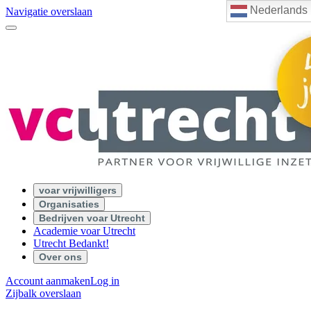
Nederlands
Navigatie overslaan
voar vrijwilligers
Organisaties
Bedrijven voar Utrecht
Academie voar Utrecht
Utrecht Bedankt!
Over ons
Account aanmaken
Log in
Zijbalk overslaan