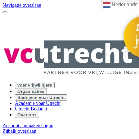
Nederlands
Navigatie overslaan
voar vrijwilligers
Organisaties
Bedrijven voar Utrecht
Academie voar Utrecht
Utrecht Bedankt!
Over ons
Account aanmaken
Log in
Zijbalk overslaan