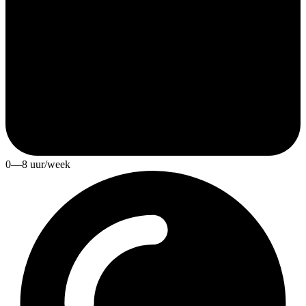
0—8 uur/week