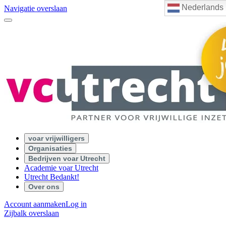
Nederlands
Navigatie overslaan
voar vrijwilligers
Organisaties
Bedrijven voar Utrecht
Academie voar Utrecht
Utrecht Bedankt!
Over ons
Account aanmaken
Log in
Zijbalk overslaan