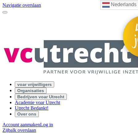
Nederlands
Navigatie overslaan
voar vrijwilligers
Organisaties
Bedrijven voar Utrecht
Academie voar Utrecht
Utrecht Bedankt!
Over ons
Account aanmaken
Log in
Zijbalk overslaan