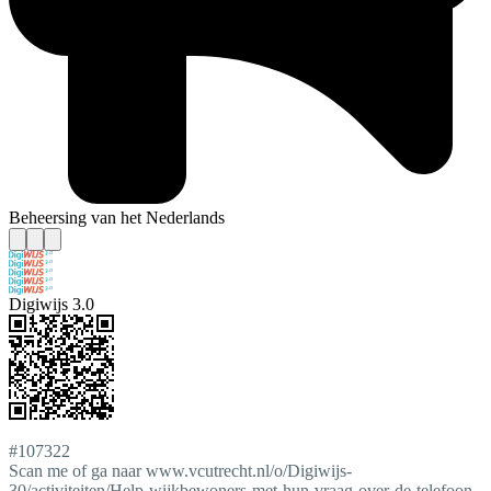
Beheersing van het Nederlands
Digiwijs 3.0
#107322
Scan me of ga naar www.vcutrecht.nl/o/Digiwijs-
30/activiteiten/Help-wijkbewoners-met-hun-vraag-over-de-telefoon-