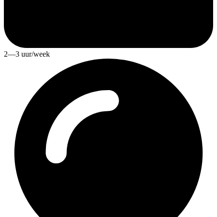
2—3 uur/week