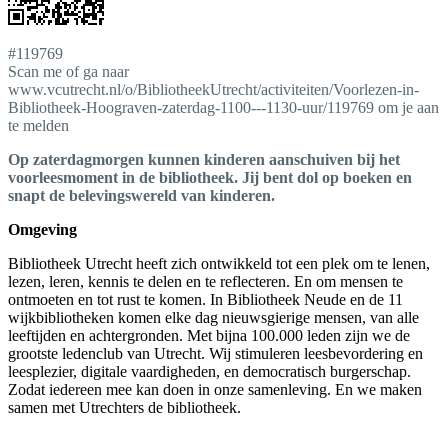
#119769
Scan me of ga naar
www.vcutrecht.nl/o/BibliotheekUtrecht/activiteiten/Voorlezen-in-
Bibliotheek-Hoograven-zaterdag-1100---1130-uur/119769 om je aan
te melden
Op zaterdagmorgen kunnen kinderen aanschuiven bij het
voorleesmoment in de bibliotheek. Jij bent dol op boeken en
snapt de belevingswereld van kinderen.
Omgeving
Bibliotheek Utrecht heeft zich ontwikkeld tot een plek om te lenen,
lezen, leren, kennis te delen en te reflecteren. En om mensen te
ontmoeten en tot rust te komen. In Bibliotheek Neude en de 11
wijkbibliotheken komen elke dag nieuwsgierige mensen, van alle
leeftijden en achtergronden. Met bijna 100.000 leden zijn we de
grootste ledenclub van Utrecht. Wij stimuleren leesbevordering en
leesplezier, digitale vaardigheden, en democratisch burgerschap.
Zodat iedereen mee kan doen in onze samenleving. En we maken
samen met Utrechters de bibliotheek.