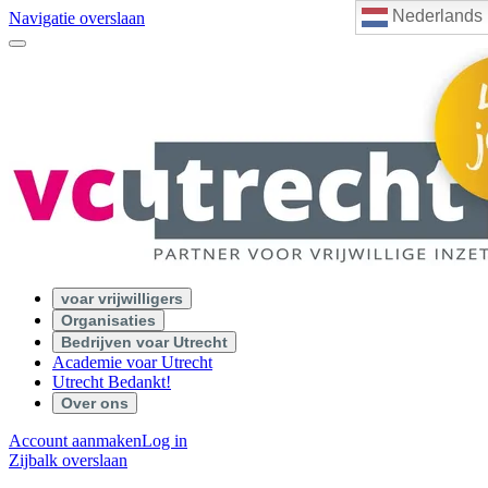
Nederlands
Navigatie overslaan
voar vrijwilligers
Organisaties
Bedrijven voar Utrecht
Academie voar Utrecht
Utrecht Bedankt!
Over ons
Account aanmaken
Log in
Zijbalk overslaan