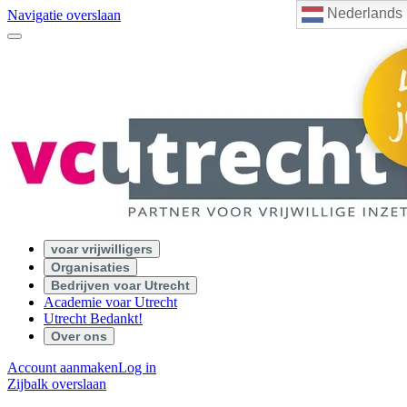
Nederlands
Navigatie overslaan
voar vrijwilligers
Organisaties
Bedrijven voar Utrecht
Academie voar Utrecht
Utrecht Bedankt!
Over ons
Account aanmaken
Log in
Zijbalk overslaan