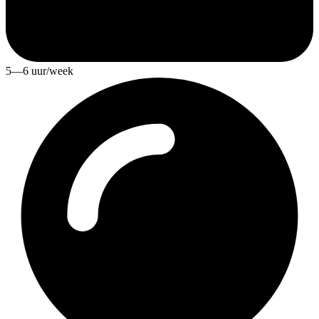
5—6 uur/week