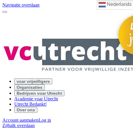
Nederlands
Navigatie overslaan
voar vrijwilligers
Organisaties
Bedrijven voar Utrecht
Academie voar Utrecht
Utrecht Bedankt!
Over ons
Account aanmaken
Log in
Zijbalk overslaan