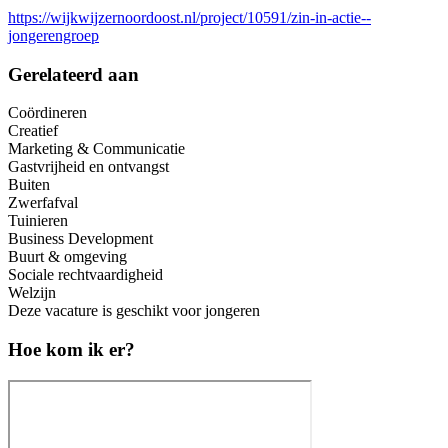
https://wijkwijzernoordoost.nl/project/10591/zin-in-actie--
jongerengroep
Gerelateerd aan
Coördineren
Creatief
Marketing & Communicatie
Gastvrijheid en ontvangst
Buiten
Zwerfafval
Tuinieren
Business Development
Buurt & omgeving
Sociale rechtvaardigheid
Welzijn
Deze vacature is geschikt voor jongeren
Hoe kom ik er?