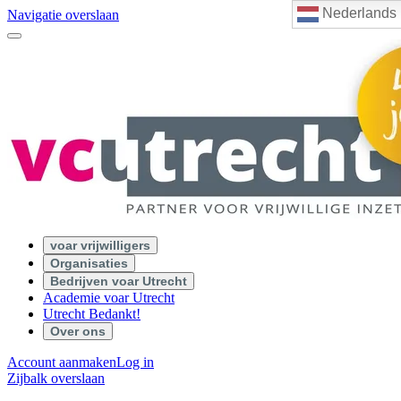
Nederlands
Navigatie overslaan
voar vrijwilligers
Organisaties
Bedrijven voar Utrecht
Academie voar Utrecht
Utrecht Bedankt!
Over ons
Account aanmaken
Log in
Zijbalk overslaan