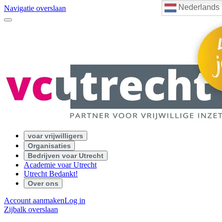
Nederlands
Navigatie overslaan
voar vrijwilligers
Organisaties
Bedrijven voar Utrecht
Academie voar Utrecht
Utrecht Bedankt!
Over ons
Account aanmaken
Log in
Zijbalk overslaan