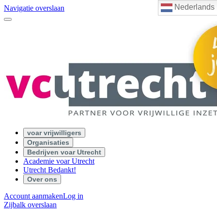
Nederlands
Navigatie overslaan
voar vrijwilligers
Organisaties
Bedrijven voar Utrecht
Academie voar Utrecht
Utrecht Bedankt!
Over ons
Account aanmaken
Log in
Zijbalk overslaan