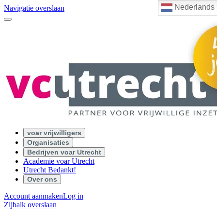
Nederlands
Navigatie overslaan
voar vrijwilligers
Organisaties
Bedrijven voar Utrecht
Academie voar Utrecht
Utrecht Bedankt!
Over ons
Account aanmaken
Log in
Zijbalk overslaan