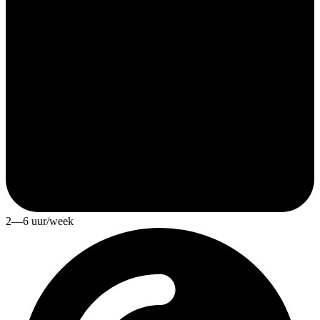
2—6 uur/week