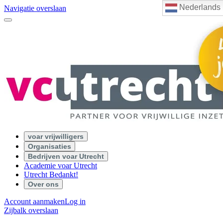
Nederlands
Navigatie overslaan
voar vrijwilligers
Organisaties
Bedrijven voar Utrecht
Academie voar Utrecht
Utrecht Bedankt!
Over ons
Account aanmaken
Log in
Zijbalk overslaan