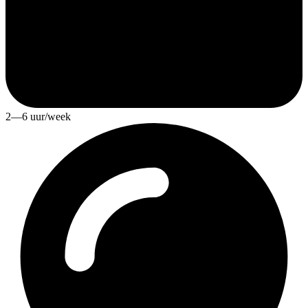
2—6 uur/week