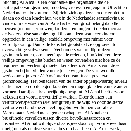
Stichting Al Amal is een onafhankelijke organisatie die de
participatie van gezinnen, moeders, vrouwen en jeugd in Utrecht en
Nederland wil bevorderen. Zij richt zich op diegenen die er niet in
slagen op eigen kracht hun weg in de Nederlandse samenleving te
vinden. In de visie van Al Amal is het van groot belang dat alle
mensen (mannen, vrouwen, kinderen en jongeren) deelnemen aan
de Nederlandse samenleving. Dit kan alleen wanneer kinderen
opgroeien in een veilige, stabiele omgeving met ruimte voor
zelfontplooiing. Dan is de kans het grootst dat ze opgroeien tot
evenwichtige volwassenen. Veel ouders van multiprobleem
gezinnen kunnen, om uiteenlopende redenen, hun kinderen deze
veilige omgeving niet bieden en weten bovendien niet hoe ze de
reguliere hulpverlening moeten benaderen. Al Amal steunt deze
gezinnen bij het vinden van de juiste wegen. De vrouwen die
werkzaam zijn voor Al Amal werken vanuit een positieve
grondhouding. Het benaderen van de ander opgelijkwaardig niveau
en het inzetten op de eigen krachten en mogelijkheden van de ander
vormen daarbij een belangrijk uitgangspunt. Al Amal heeft ervoor
gekozen om vooral preventief te werken. Door de inzet van
vertrouwenspersonen (sleutelfiguren) in de wijk en door de sterke
vertrouwensband die ze heeft opgebouwd binnen vooral de
Marokkaans Nederlandse gemeenschap, wil Al Amal een
brugfunctie vervullen tussen diverse bevolkingsgroepen en
instanties. Al Amal wil blijvend aanspreekbaar zijn voor zowel haar
doelgroep als de diverse instanties om haar heen. Al Amal werkt,