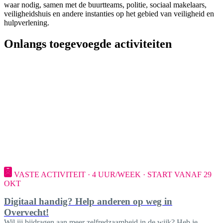
waar nodig, samen met de buurtteams, politie, sociaal makelaars,
veiligheidshuis en andere instanties op het gebied van veiligheid en
hulpverlening.
Onlangs toegevoegde activiteiten
VASTE ACTIVITEIT · 4 UUR/WEEK · START VANAF 29
OKT
Digitaal handig? Help anderen op weg in
Overvecht!
Wil jij bijdragen aan meer zelfredzaamheid in de wijk? Heb je