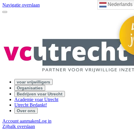
Nederlands
Navigatie overslaan
voar vrijwilligers
Organisaties
Bedrijven voar Utrecht
Academie voar Utrecht
Utrecht Bedankt!
Over ons
Account aanmaken
Log in
Zijbalk overslaan