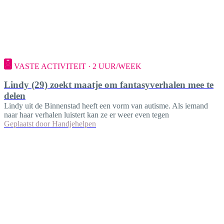
VASTE ACTIVITEIT · 2 UUR/WEEK
Lindy (29) zoekt maatje om fantasyverhalen mee te
delen
Lindy uit de Binnenstad heeft een vorm van autisme. Als iemand
naar haar verhalen luistert kan ze er weer even tegen
Geplaatst door
Handjehelpen