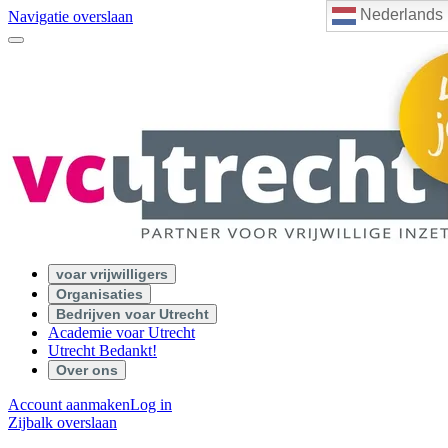
Nederlands
Navigatie overslaan
voar vrijwilligers
Organisaties
Bedrijven voar Utrecht
Academie voar Utrecht
Utrecht Bedankt!
Over ons
Account aanmaken
Log in
Zijbalk overslaan