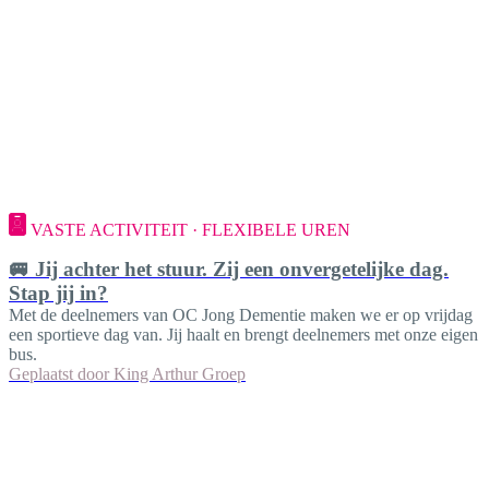
VASTE ACTIVITEIT · FLEXIBELE UREN
🚐 Jij achter het stuur. Zij een onvergetelijke dag.
Stap jij in?
Met de deelnemers van OC Jong Dementie maken we er op vrijdag
een sportieve dag van. Jij haalt en brengt deelnemers met onze eigen
bus.
Geplaatst door
King Arthur Groep