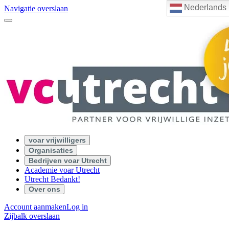
Nederlands
Navigatie overslaan
voar vrijwilligers
Organisaties
Bedrijven voar Utrecht
Academie voar Utrecht
Utrecht Bedankt!
Over ons
Account aanmaken
Log in
Zijbalk overslaan