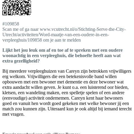
#109858
Scan me of ga naar www.vcutrecht.nl/o/Stichting-Serve-the-City-
Utrecht/activiteiten/Word-maatje-van-een-oudere-in-een-
verpleeghuis/109858 om je aan te melden
Lijkt het jou leuk om af en toe af te spreken met een oudere
woonachtig in een verpleeghuis, die behoefte heeft aan wat
extra gezelligheid?
Bij meerdere verpleeghuizen van Careyn zijn betrokken vrijwilligers
erg welkom. Vrijwilligers die een betekenisvolle band willen
opbouwen met een bewoner met dementie en deze bewoner wat
extra aandacht willen geven. Je kunt o.a. een luisterend oor bieden,
kletsen, een wandeling maken, een spelletje spelen of een andere
(eenvoudige) activiteit ondernemen. Careyn kent haar bewoners
goed en vanuit hen wordt goed gekeken met welke bewoner jij een
match zou kunnen zijn. Uiteraard kun je ook altijd bij iemand terecht
met vragen.