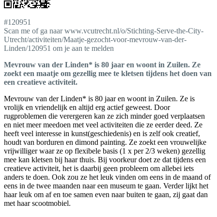
#120951
Scan me of ga naar www.vcutrecht.nl/o/Stichting-Serve-the-City-
Utrecht/activiteiten/Maatje-gezocht-voor-mevrouw-van-der-
Linden/120951 om je aan te melden
Mevrouw van der Linden* is 80 jaar en woont in Zuilen. Ze
zoekt een maatje om gezellig mee te kletsen tijdens het doen van
een creatieve activiteit.
Mevrouw van der Linden* is 80 jaar en woont in Zuilen. Ze is
vrolijk en vriendelijk en altijd erg actief geweest. Door
rugproblemen die verergeren kan ze zich minder goed verplaatsen
en niet meer meedoen met veel activiteiten die ze eerder deed. Ze
heeft veel interesse in kunst(geschiedenis) en is zelf ook creatief,
houdt van borduren en dimond painting. Ze zoekt een vrouwelijke
vrijwilliger waar ze op flexibele basis (1 x per 2/3 weken) gezellig
mee kan kletsen bij haar thuis. Bij voorkeur doet ze dat tijdens een
creatieve activiteit, het is daarbij geen probleem om allebei iets
anders te doen. Ook zou ze het leuk vinden om eens in de maand of
eens in de twee maanden naar een museum te gaan. Verder lijkt het
haar leuk om af en toe samen even naar buiten te gaan, zij gaat dan
met haar scootmobiel.