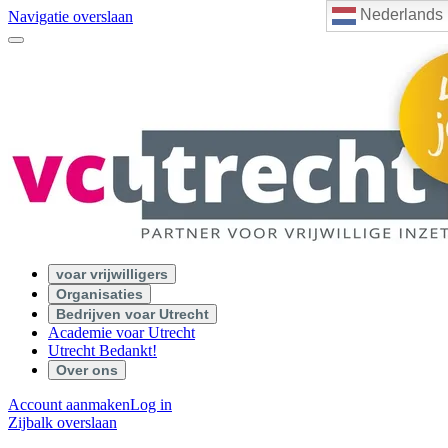
Nederlands
Navigatie overslaan
voar vrijwilligers
Organisaties
Bedrijven voar Utrecht
Academie voar Utrecht
Utrecht Bedankt!
Over ons
Account aanmaken
Log in
Zijbalk overslaan