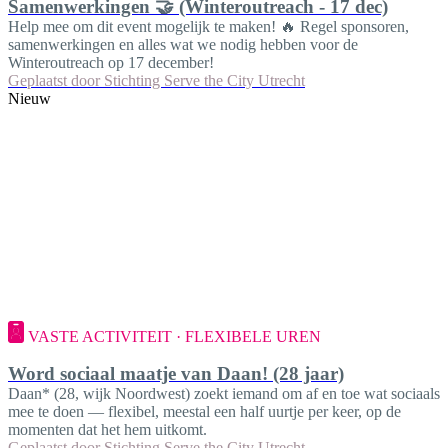
Samenwerkingen 🤝 (Winteroutreach - 17 dec)
Help mee om dit event mogelijk te maken! 🔥 Regel sponsoren,
samenwerkingen en alles wat we nodig hebben voor de
Winteroutreach op 17 december!
Geplaatst door
Stichting Serve the City Utrecht
Nieuw
VASTE ACTIVITEIT · FLEXIBELE UREN
Word sociaal maatje van Daan! (28 jaar)
Daan* (28, wijk Noordwest) zoekt iemand om af en toe wat sociaals
mee te doen — flexibel, meestal een half uurtje per keer, op de
momenten dat het hem uitkomt.
Geplaatst door
Stichting Serve the City Utrecht