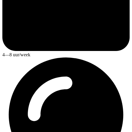
4—8 uur/week