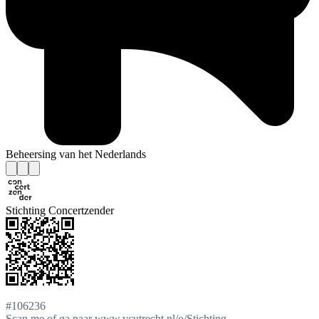
Beheersing van het Nederlands
Stichting Concertzender
#106236
Scan me of ga naar www.vcutrecht.nl/o/Stichting-