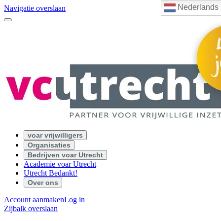
Nederlands
Navigatie overslaan
voar vrijwilligers
Organisaties
Bedrijven voar Utrecht
Academie voar Utrecht
Utrecht Bedankt!
Over ons
Account aanmaken
Log in
Zijbalk overslaan