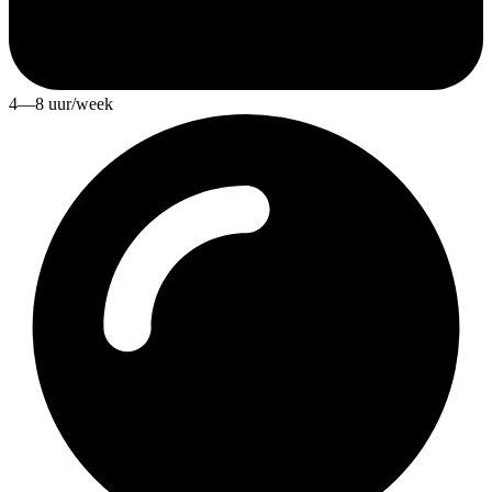
4—8 uur/week