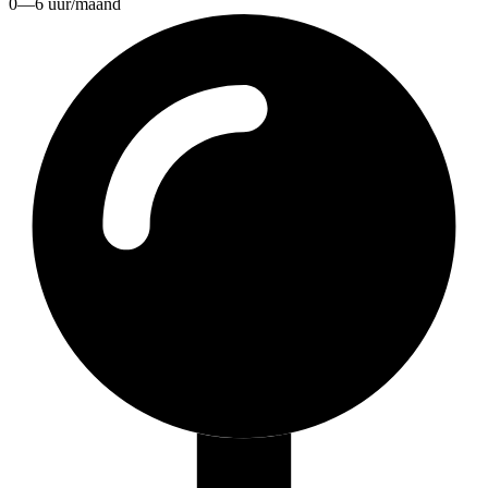
0—6 uur/maand