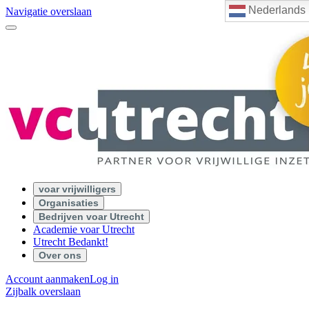
Nederlands
Navigatie overslaan
voar vrijwilligers
Organisaties
Bedrijven voar Utrecht
Academie voar Utrecht
Utrecht Bedankt!
Over ons
Account aanmaken
Log in
Zijbalk overslaan