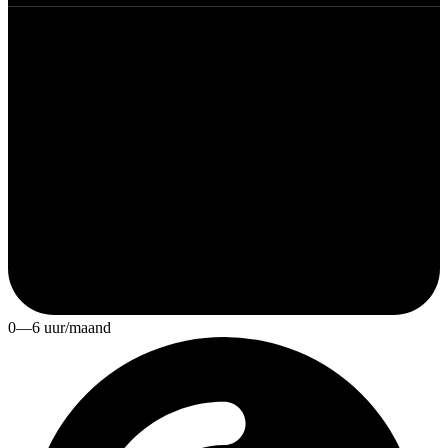
0—6 uur/maand