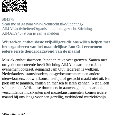
#94379
Scan me of ga naar www.vcutrecht.nl/o/Stichting-
All4All/activiteiten/Organisatie-talent-gezocht-Stichting-
All4All/94379 om je aan te melden
Wij zoeken enthousiaste vrijwilligers die ons willen helpen met
het organiseren van het maandelijkse Jam Out evenement
iedere eerste donderdagavond van de maand
Muziek enthousiasmeert, bindt en reikt over grenzen. Samen met
on-gedocumenteerde heeft Stichting All4All daarom een Jam
evenement opgezet, genaamd Jam Out. Iedereen is welkom,
Nederlanders, statushouders, on-gedocumenteerde en andere
nieuwkomers. Jouw afkomst, leeftijd of geslacht maakt niet uit. Een
plek om te jammen, chillen en mensen te leren kennen. Niet alleen
schitteren de Afrikaanse drummers in aanwezigheid, maar ook
verschillende muzikanten met muziekinstrumenten komen iedere
maand bij ons langs voor een gezellig, verbindend muziekfestijn.
Wie zijn wij?