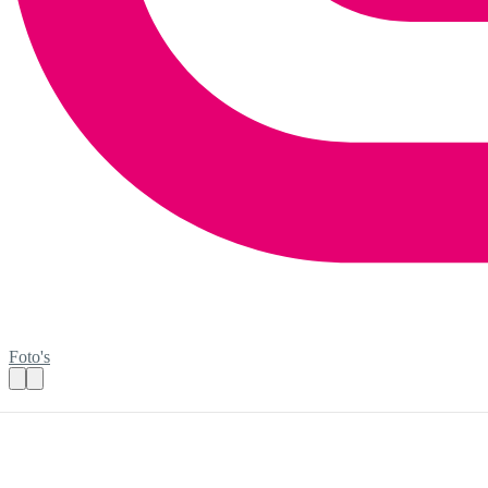
Foto's
Taalvrijwilliger AZC Utrecht Starlodge!
Praktische informatie