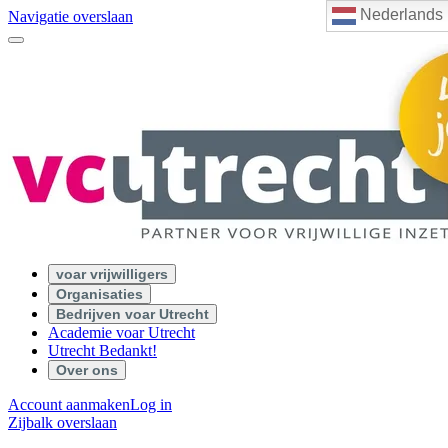
Nederlands
Navigatie overslaan
voar vrijwilligers
Organisaties
Bedrijven voar Utrecht
Academie voar Utrecht
Utrecht Bedankt!
Over ons
Account aanmaken
Log in
Zijbalk overslaan