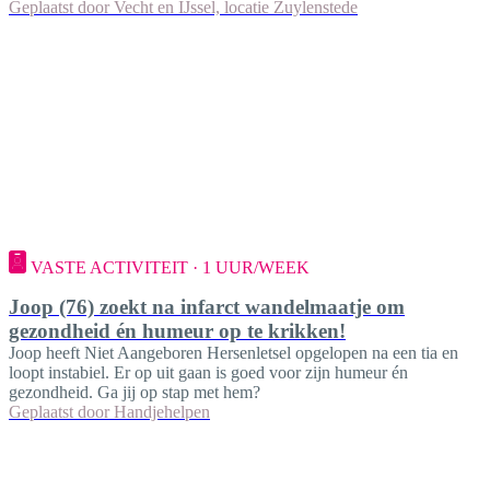
Geplaatst door
Vecht en IJssel, locatie Zuylenstede
VASTE ACTIVITEIT · 1 UUR/WEEK
Joop (76) zoekt na infarct wandelmaatje om
gezondheid én humeur op te krikken!
Joop heeft Niet Aangeboren Hersenletsel opgelopen na een tia en
loopt instabiel. Er op uit gaan is goed voor zijn humeur én
gezondheid. Ga jij op stap met hem?
Geplaatst door
Handjehelpen