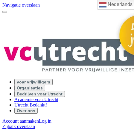
Nederlands
Navigatie overslaan
voar vrijwilligers
Organisaties
Bedrijven voar Utrecht
Academie voar Utrecht
Utrecht Bedankt!
Over ons
Account aanmaken
Log in
Zijbalk overslaan