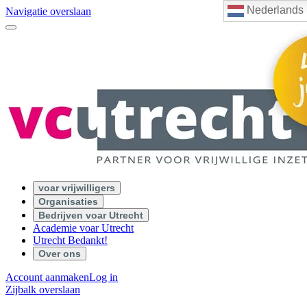
Nederlands
Navigatie overslaan
voar vrijwilligers
Organisaties
Bedrijven voar Utrecht
Academie voar Utrecht
Utrecht Bedankt!
Over ons
Account aanmaken
Log in
Zijbalk overslaan