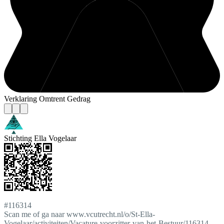
Verklaring Omtrent Gedrag
Stichting Ella Vogelaar
#116314
Scan me of ga naar www.vcutrecht.nl/o/St-Ella-
Vogelaar/activiteiten/Vacature-voorzitter-van-het-Bestuur/116314