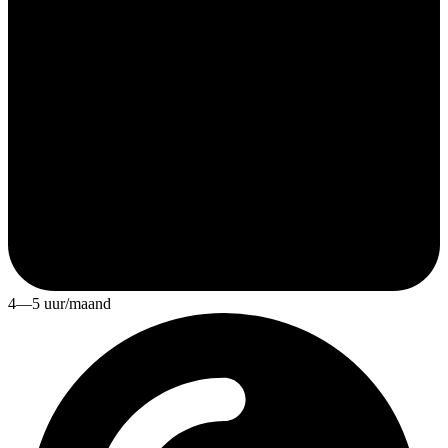
4—5 uur/maand