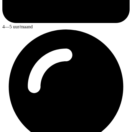
4—5 uur/maand