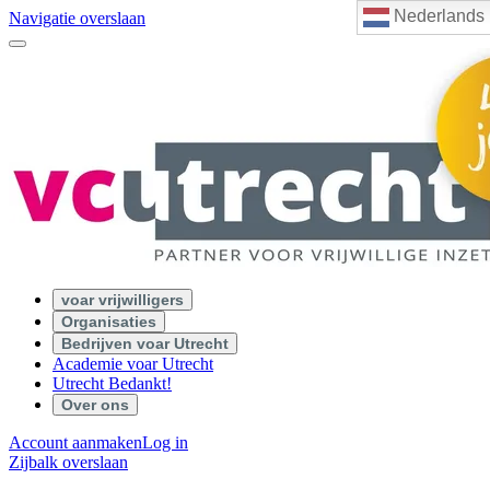
Nederlands
Navigatie overslaan
voar vrijwilligers
Organisaties
Bedrijven voar Utrecht
Academie voar Utrecht
Utrecht Bedankt!
Over ons
Account aanmaken
Log in
Zijbalk overslaan