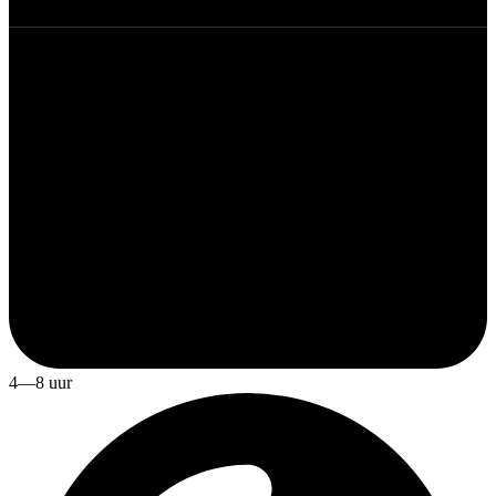
4—8 uur