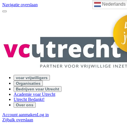
Nederlands
Navigatie overslaan
voar vrijwilligers
Organisaties
Bedrijven voar Utrecht
Academie voar Utrecht
Utrecht Bedankt!
Over ons
Account aanmaken
Log in
Zijbalk overslaan