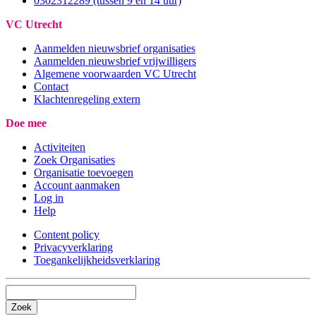
0302312289 (tussen 9 en 14 uur)
VC Utrecht
Aanmelden nieuwsbrief organisaties
Aanmelden nieuwsbrief vrijwilligers
Algemene voorwaarden VC Utrecht
Contact
Klachtenregeling extern
Doe mee
Activiteiten
Zoek Organisaties
Organisatie toevoegen
Account aanmaken
Log in
Help
Content policy
Privacyverklaring
Toegankelijkheidsverklaring
Zoek