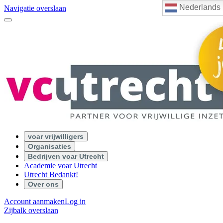
Nederlands
Navigatie overslaan
voar vrijwilligers
Organisaties
Bedrijven voar Utrecht
Academie voar Utrecht
Utrecht Bedankt!
Over ons
Account aanmaken
Log in
Zijbalk overslaan