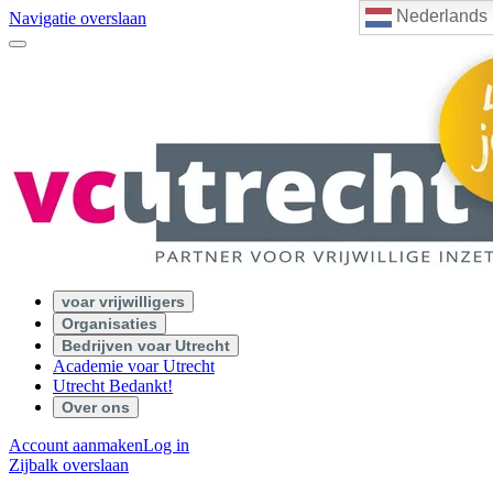
Nederlands
Navigatie overslaan
voar vrijwilligers
Organisaties
Bedrijven voar Utrecht
Academie voar Utrecht
Utrecht Bedankt!
Over ons
Account aanmaken
Log in
Zijbalk overslaan