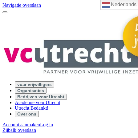
Nederlands
Navigatie overslaan
voar vrijwilligers
Organisaties
Bedrijven voar Utrecht
Academie voar Utrecht
Utrecht Bedankt!
Over ons
Account aanmaken
Log in
Zijbalk overslaan