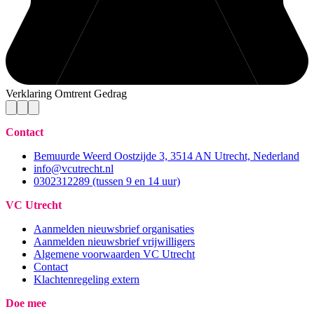
Verklaring Omtrent Gedrag
Contact
Bemuurde Weerd Oostzijde 3, 3514 AN Utrecht, Nederland
info@vcutrecht.nl
0302312289 (tussen 9 en 14 uur)
VC Utrecht
Aanmelden nieuwsbrief organisaties
Aanmelden nieuwsbrief vrijwilligers
Algemene voorwaarden VC Utrecht
Contact
Klachtenregeling extern
Doe mee