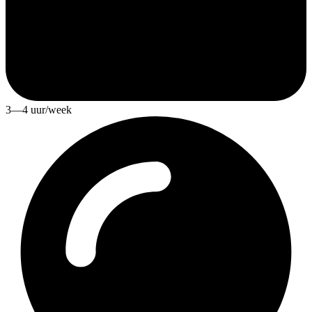
3—4 uur/week