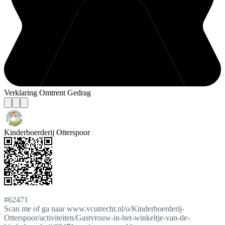
Verklaring Omtrent Gedrag
Kinderboerderij Otterspoor
#62471
Scan me of ga naar www.vcutrecht.nl/o/Kinderboerderij-
Otterspoor/activiteiten/Gastvrouw-in-het-winkeltje-van-de-