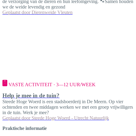
de verzorging van de dieren en hun leefomgeving. 🐾Samen houden
we de weide levendig en gezond
Geplaatst door
Dierenweide Vleuten
VASTE ACTIVITEIT · 3—12 UUR/WEEK
Help je mee in de tuin?
Steede Hoge Woerd is een stadsboerderij in De Meern. Op vier
ochtenden en twee middagen werken we met een groep vrijwilligers
in de tuin. Werk je mee?
Geplaatst door
Steede Hoge Woerd - Utrecht Natuurlijk
Praktische informatie