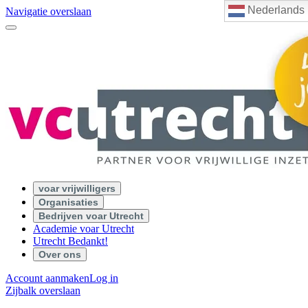
Nederlands
Navigatie overslaan
voar vrijwilligers
Organisaties
Bedrijven voar Utrecht
Academie voar Utrecht
Utrecht Bedankt!
Over ons
Account aanmaken
Log in
Zijbalk overslaan