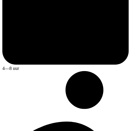
4—8 uur