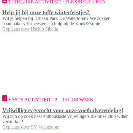
TIJDELIJKE ACTIVITEIT · FLEXIBELE UREN
Help jij bij onze toffe winterfeestjes?
Wil je helpen bij IJsbaan Park De Watertoren? We zoeken
baanmakers, ijsmeesters en hulp bij de Koek&Zopie.
Geplaatst door
IJsclub Siberia
VASTE ACTIVITEIT · 2—15 UUR/WEEK
Vrijwilligers gezocht voor onze voetbalvereniging!
Wij zijn op zoek naar enthousiaste vrijwilligers die onze club willen
versterken!
Geplaatst door
SV Vechtzoom