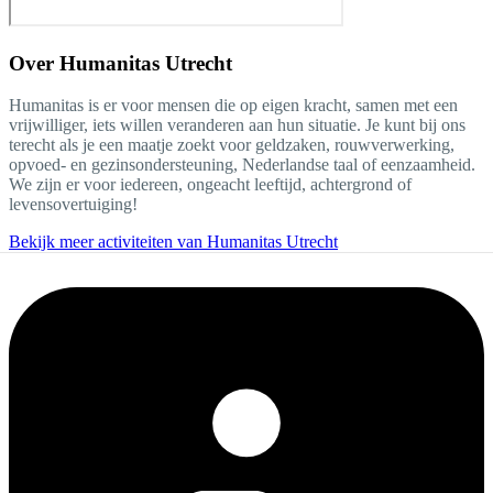
Over
Humanitas Utrecht
Humanitas is er voor mensen die op eigen kracht, samen met een
vrijwilliger, iets willen veranderen aan hun situatie. Je kunt bij ons
terecht als je een maatje zoekt voor geldzaken, rouwverwerking,
opvoed- en gezinsondersteuning, Nederlandse taal of eenzaamheid.
We zijn er voor iedereen, ongeacht leeftijd, achtergrond of
levensovertuiging!
Bekijk meer activiteiten van Humanitas Utrecht