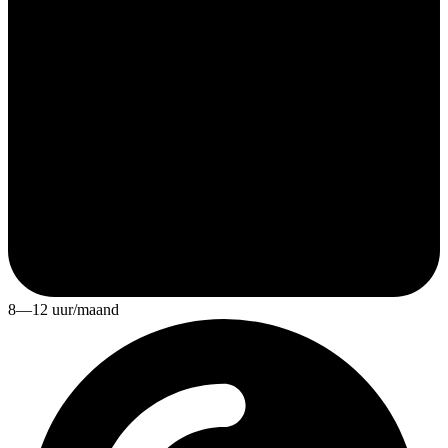
8—12 uur/maand