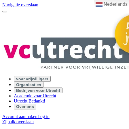
Nederlands
Navigatie overslaan
voar vrijwilligers
Organisaties
Bedrijven voar Utrecht
Academie voar Utrecht
Utrecht Bedankt!
Over ons
Account aanmaken
Log in
Zijbalk overslaan