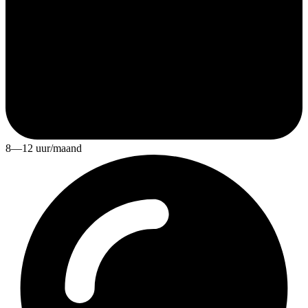
8—12 uur/maand