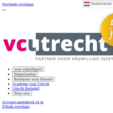
Nederlands
Navigatie overslaan
voar vrijwilligers
Organisaties
Bedrijven voar Utrecht
Academie voar Utrecht
Utrecht Bedankt!
Over ons
Account aanmaken
Log in
Zijbalk overslaan