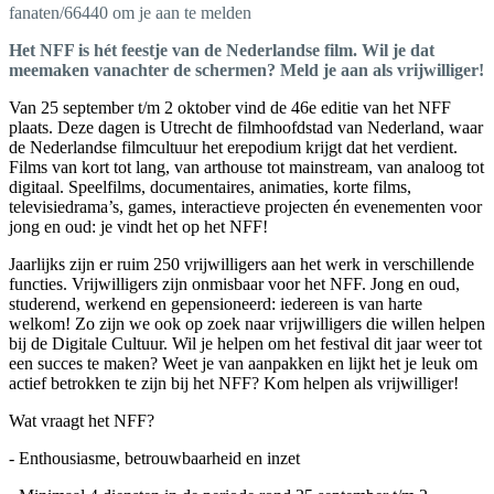
fanaten/66440 om je aan te melden
Het NFF is hét feestje van de Nederlandse film. Wil je dat
meemaken vanachter de schermen? Meld je aan als vrijwilliger!
Van 25 september t/m 2 oktober vind de 46e editie van het NFF
plaats. Deze dagen is Utrecht de filmhoofdstad van Nederland, waar
de Nederlandse filmcultuur het erepodium krijgt dat het verdient.
Films van kort tot lang, van arthouse tot mainstream, van analoog tot
digitaal. Speelfilms, documentaires, animaties, korte films,
televisiedrama’s, games, interactieve projecten én evenementen voor
jong en oud: je vindt het op het NFF!
Jaarlijks zijn er ruim 250 vrijwilligers aan het werk in verschillende
functies. Vrijwilligers zijn onmisbaar voor het NFF. Jong en oud,
studerend, werkend en gepensioneerd: iedereen is van harte
welkom! Zo zijn we ook op zoek naar vrijwilligers die willen helpen
bij de Digitale Cultuur. Wil je helpen om het festival dit jaar weer tot
een succes te maken? Weet je van aanpakken en lijkt het je leuk om
actief betrokken te zijn bij het NFF? Kom helpen als vrijwilliger!
Wat vraagt het NFF?
- Enthousiasme, betrouwbaarheid en inzet