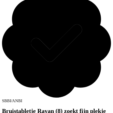
SBBI/ANBI
Bruistabletje Rayan (8) zoekt fijn plekje