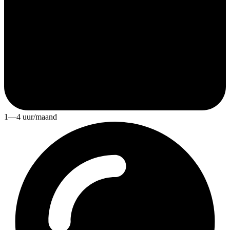
1—4 uur/maand