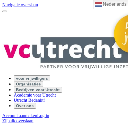
Nederlands
Navigatie overslaan
voar vrijwilligers
Organisaties
Bedrijven voar Utrecht
Academie voar Utrecht
Utrecht Bedankt!
Over ons
Account aanmaken
Log in
Zijbalk overslaan