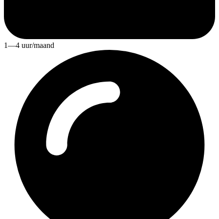
1—4 uur/maand