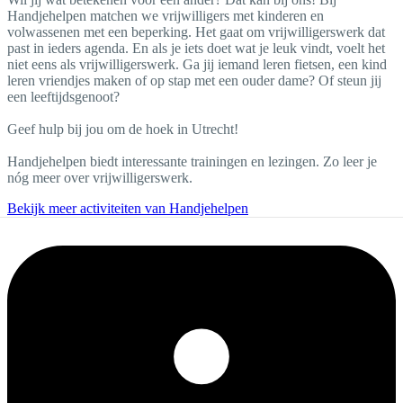
Handjehelpen matchen we vrijwilligers met kinderen en
volwassenen met een beperking. Het gaat om vrijwilligerswerk dat
past in ieders agenda. En als je iets doet wat je leuk vindt, voelt het
niet eens als vrijwilligerswerk. Ga jij iemand leren fietsen, een kind
leren vriendjes maken of op stap met een ouder dame? Of steun jij
een leeftijdsgenoot?
Geef hulp bij jou om de hoek in Utrecht!
Handjehelpen biedt interessante trainingen en lezingen. Zo leer je
nóg meer over vrijwilligerswerk.
Bekijk meer activiteiten van Handjehelpen