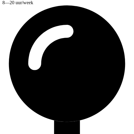
8—20 uur/week