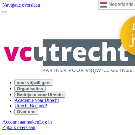
Nederlands
Navigatie overslaan
voar vrijwilligers
Organisaties
Bedrijven voar Utrecht
Academie voar Utrecht
Utrecht Bedankt!
Over ons
Account aanmaken
Log in
Zijbalk overslaan