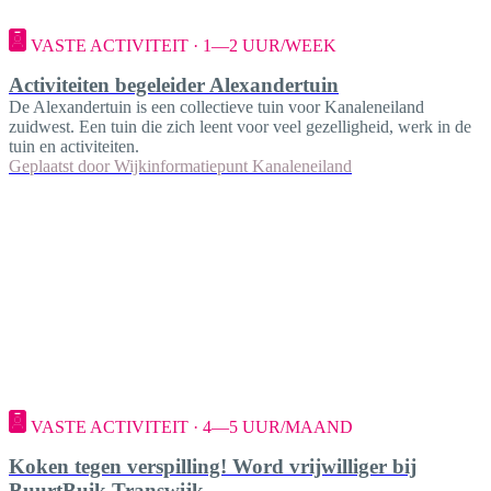
VASTE ACTIVITEIT · 1—2 UUR/WEEK
Activiteiten begeleider Alexandertuin
De Alexandertuin is een collectieve tuin voor Kanaleneiland
zuidwest. Een tuin die zich leent voor veel gezelligheid, werk in de
tuin en activiteiten.
Geplaatst door
Wijkinformatiepunt Kanaleneiland
VASTE ACTIVITEIT · 4—5 UUR/MAAND
Koken tegen verspilling! Word vrijwilliger bij
BuurtBuik Transwijk.