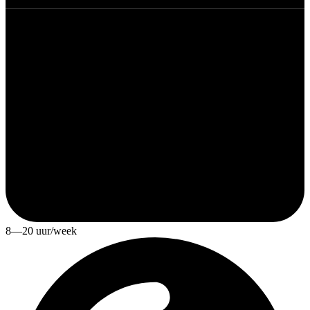
8—20 uur/week