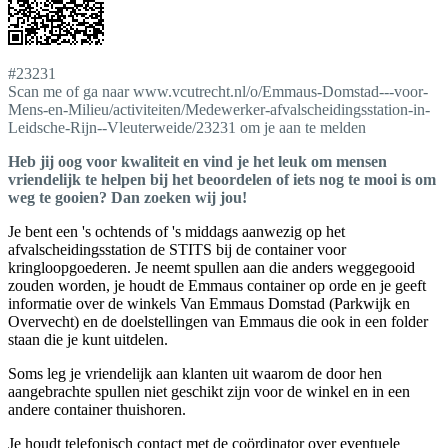
#23231
Scan me of ga naar www.vcutrecht.nl/o/Emmaus-Domstad---voor-
Mens-en-Milieu/activiteiten/Medewerker-afvalscheidingsstation-in-
Leidsche-Rijn--Vleuterweide/23231 om je aan te melden
Heb jij oog voor kwaliteit en vind je het leuk om mensen
vriendelijk te helpen bij het beoordelen of iets nog te mooi is om
weg te gooien? Dan zoeken wij jou!
Je bent een 's ochtends of 's middags aanwezig op het
afvalscheidingsstation de STITS bij de container voor
kringloopgoederen. Je neemt spullen aan die anders weggegooid
zouden worden, je houdt de Emmaus container op orde en je geeft
informatie over de winkels Van Emmaus Domstad (Parkwijk en
Overvecht) en de doelstellingen van Emmaus die ook in een folder
staan die je kunt uitdelen.
Soms leg je vriendelijk aan klanten uit waarom de door hen
aangebrachte spullen niet geschikt zijn voor de winkel en in een
andere container thuishoren.
Je houdt telefonisch contact met de coördinator over eventuele