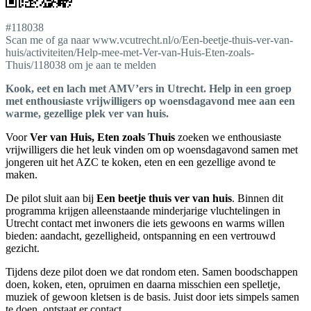
#118038
Scan me of ga naar www.vcutrecht.nl/o/Een-beetje-thuis-ver-van-
huis/activiteiten/Help-mee-met-Ver-van-Huis-Eten-zoals-
Thuis/118038 om je aan te melden
Kook, eet en lach met AMV’ers in Utrecht. Help in een groep
met enthousiaste vrijwilligers op woensdagavond mee aan een
warme, gezellige plek ver van huis.
Voor
Ver van Huis, Eten zoals Thuis
zoeken we enthousiaste
vrijwilligers die het leuk vinden om op woensdagavond samen met
jongeren uit het AZC te koken, eten en een gezellige avond te
maken.
De pilot sluit aan bij
Een beetje thuis ver van huis
. Binnen dit
programma krijgen alleenstaande minderjarige vluchtelingen in
Utrecht contact met inwoners die iets gewoons en warms willen
bieden: aandacht, gezelligheid, ontspanning en een vertrouwd
gezicht.
Tijdens deze pilot doen we dat rondom eten. Samen boodschappen
doen, koken, eten, opruimen en daarna misschien een spelletje,
muziek of gewoon kletsen is de basis. Juist door iets simpels samen
te doen, ontstaat er contact.