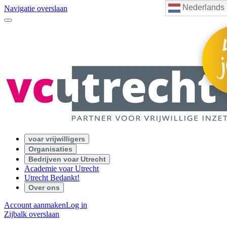
Nederlands
Navigatie overslaan
voar vrijwilligers
Organisaties
Bedrijven voar Utrecht
Academie voar Utrecht
Utrecht Bedankt!
Over ons
Account aanmaken
Log in
Zijbalk overslaan