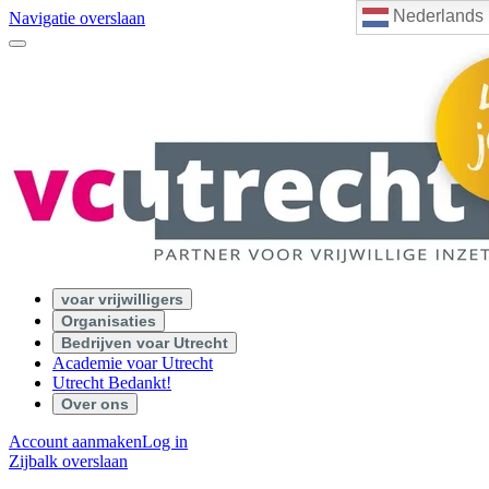
Nederlands
Navigatie overslaan
voar vrijwilligers
Organisaties
Bedrijven voar Utrecht
Academie voar Utrecht
Utrecht Bedankt!
Over ons
Account aanmaken
Log in
Zijbalk overslaan