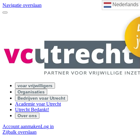
Nederlands
Navigatie overslaan
voar vrijwilligers
Organisaties
Bedrijven voar Utrecht
Academie voar Utrecht
Utrecht Bedankt!
Over ons
Account aanmaken
Log in
Zijbalk overslaan