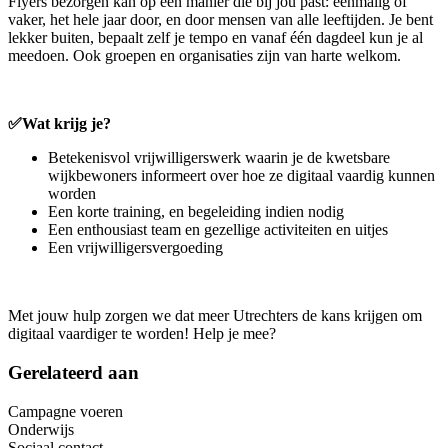
Flyers bezorgen kan op een manier die bij jou past: eenmalig of
vaker, het hele jaar door, en door mensen van alle leeftijden. Je bent
lekker buiten, bepaalt zelf je tempo en vanaf één dagdeel kun je al
meedoen. Ook groepen en organisaties zijn van harte welkom.
✅Wat krijg je?
Betekenisvol vrijwilligerswerk waarin je de kwetsbare
wijkbewoners informeert over hoe ze digitaal vaardig kunnen
worden
Een korte training, en begeleiding indien nodig
Een enthousiast team en gezellige activiteiten en uitjes
Een vrijwilligersvergoeding
Met jouw hulp zorgen we dat meer Utrechters de kans krijgen om
digitaal vaardiger te worden! Help je mee?
Gerelateerd aan
Campagne voeren
Onderwijs
Sociaal contact