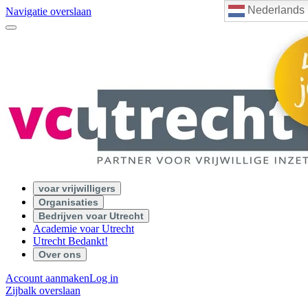
Nederlands
Navigatie overslaan
voar vrijwilligers
Organisaties
Bedrijven voar Utrecht
Academie voar Utrecht
Utrecht Bedankt!
Over ons
Account aanmaken
Log in
Zijbalk overslaan