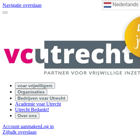
Nederlands
Navigatie overslaan
voar vrijwilligers
Organisaties
Bedrijven voar Utrecht
Academie voar Utrecht
Utrecht Bedankt!
Over ons
Account aanmaken
Log in
Zijbalk overslaan