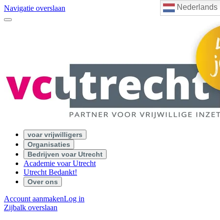
Nederlands
Navigatie overslaan
voar vrijwilligers
Organisaties
Bedrijven voar Utrecht
Academie voar Utrecht
Utrecht Bedankt!
Over ons
Account aanmaken
Log in
Zijbalk overslaan