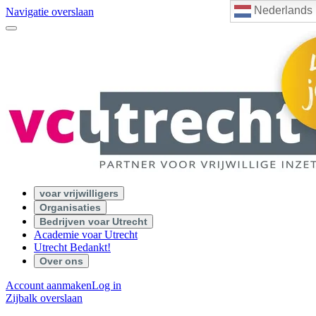
Nederlands
Navigatie overslaan
voar vrijwilligers
Organisaties
Bedrijven voar Utrecht
Academie voar Utrecht
Utrecht Bedankt!
Over ons
Account aanmaken
Log in
Zijbalk overslaan