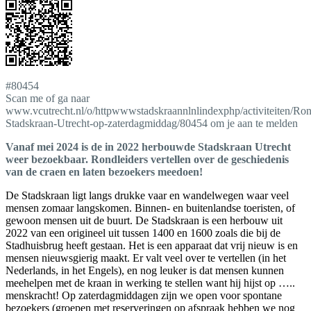
#80454
Scan me of ga naar
www.vcutrecht.nl/o/httpwwwstadskraannlnlindexphp/activiteiten/Ron
Stadskraan-Utrecht-op-zaterdagmiddag/80454 om je aan te melden
Vanaf mei 2024 is de in 2022 herbouwde Stadskraan Utrecht
weer bezoekbaar. Rondleiders vertellen over de geschiedenis
van de craen en laten bezoekers meedoen!
De Stadskraan ligt langs drukke vaar en wandelwegen waar veel
mensen zomaar langskomen. Binnen- en buitenlandse toeristen, of
gewoon mensen uit de buurt. De Stadskraan is een herbouw uit
2022 van een origineel uit tussen 1400 en 1600 zoals die bij de
Stadhuisbrug heeft gestaan. Het is een apparaat dat vrij nieuw is en
mensen nieuwsgierig maakt. Er valt veel over te vertellen (in het
Nederlands, in het Engels), en nog leuker is dat mensen kunnen
meehelpen met de kraan in werking te stellen want hij hijst op …..
menskracht! Op zaterdagmiddagen zijn we open voor spontane
bezoekers (groepen met reserveringen op afspraak hebben we nog