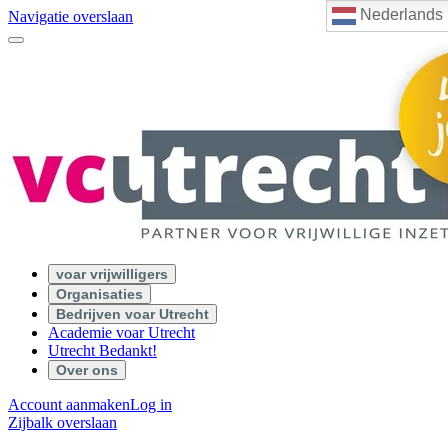
Nederlands
Navigatie overslaan
voar vrijwilligers
Organisaties
Bedrijven voar Utrecht
Academie voar Utrecht
Utrecht Bedankt!
Over ons
Account aanmaken
Log in
Zijbalk overslaan