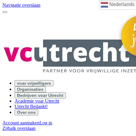
Nederlands
Navigatie overslaan
voar vrijwilligers
Organisaties
Bedrijven voar Utrecht
Academie voar Utrecht
Utrecht Bedankt!
Over ons
Account aanmaken
Log in
Zijbalk overslaan