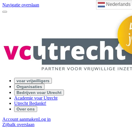
Nederlands
Navigatie overslaan
voar vrijwilligers
Organisaties
Bedrijven voar Utrecht
Academie voar Utrecht
Utrecht Bedankt!
Over ons
Account aanmaken
Log in
Zijbalk overslaan