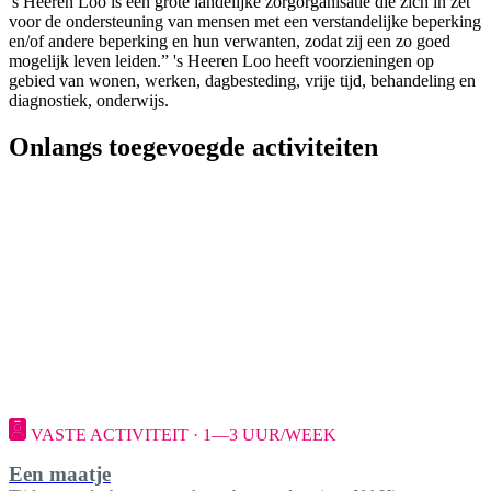
's Heeren Loo is een grote landelijke zorgorganisatie die zich in zet
voor de ondersteuning van mensen met een verstandelijke beperking
en/of andere beperking en hun verwanten, zodat zij een zo goed
mogelijk leven leiden.” 's Heeren Loo heeft voorzieningen op
gebied van wonen, werken, dagbesteding, vrije tijd, behandeling en
diagnostiek, onderwijs.
Onlangs toegevoegde activiteiten
VASTE ACTIVITEIT · 1—3 UUR/WEEK
Een maatje