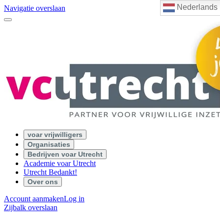
Nederlands
Navigatie overslaan
voar vrijwilligers
Organisaties
Bedrijven voar Utrecht
Academie voar Utrecht
Utrecht Bedankt!
Over ons
Account aanmaken
Log in
Zijbalk overslaan