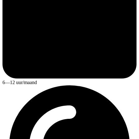
6—12 uur/maand