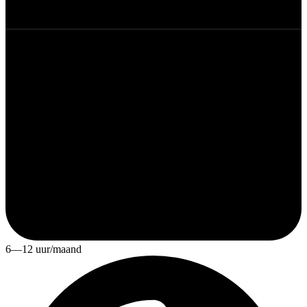
6—12 uur/maand