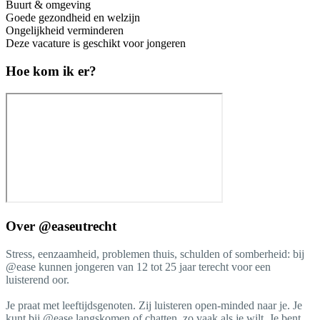
Buurt & omgeving
Goede gezondheid en welzijn
Ongelijkheid verminderen
Deze vacature is geschikt voor jongeren
Hoe kom ik er?
Over
@easeutrecht
Stress, eenzaamheid, problemen thuis, schulden of somberheid: bij
@ease kunnen jongeren van 12 tot 25 jaar terecht voor een
luisterend oor.
Je praat met leeftijdsgenoten. Zij luisteren open-minded naar je. Je
kunt bij @ease langskomen of chatten, zo vaak als je wilt. Je bent