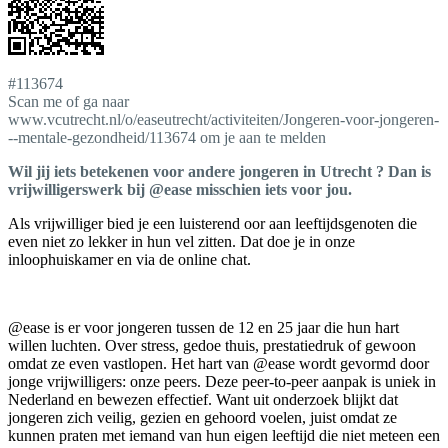
#113674
Scan me of ga naar
www.vcutrecht.nl/o/easeutrecht/activiteiten/Jongeren-voor-jongeren-
--mentale-gezondheid/113674 om je aan te melden
Wil jij iets betekenen voor andere jongeren in Utrecht ? Dan is
vrijwilligerswerk bij @ease misschien iets voor jou.
Als vrijwilliger bied je een luisterend oor aan leeftijdsgenoten die
even niet zo lekker in hun vel zitten. Dat doe je in onze
inloophuiskamer en via de online chat.
@ease is er voor jongeren tussen de 12 en 25 jaar die hun hart
willen luchten. Over stress, gedoe thuis, prestatiedruk of gewoon
omdat ze even vastlopen. Het hart van @ease wordt gevormd door
jonge vrijwilligers: onze peers. Deze peer-to-peer aanpak is uniek in
Nederland en bewezen effectief. Want uit onderzoek blijkt dat
jongeren zich veilig, gezien en gehoord voelen, juist omdat ze
kunnen praten met iemand van hun eigen leeftijd die niet meteen een