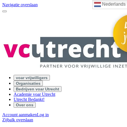
Nederlands
Navigatie overslaan
voar vrijwilligers
Organisaties
Bedrijven voar Utrecht
Academie voar Utrecht
Utrecht Bedankt!
Over ons
Account aanmaken
Log in
Zijbalk overslaan