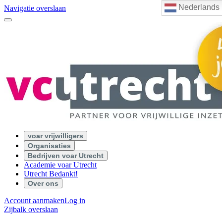
Nederlands
Navigatie overslaan
voar vrijwilligers
Organisaties
Bedrijven voar Utrecht
Academie voar Utrecht
Utrecht Bedankt!
Over ons
Account aanmaken
Log in
Zijbalk overslaan