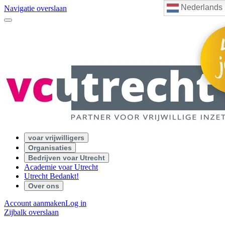
Nederlands
Navigatie overslaan
voar vrijwilligers
Organisaties
Bedrijven voar Utrecht
Academie voar Utrecht
Utrecht Bedankt!
Over ons
Account aanmaken
Log in
Zijbalk overslaan