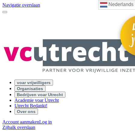
Nederlands
Navigatie overslaan
voar vrijwilligers
Organisaties
Bedrijven voar Utrecht
Academie voar Utrecht
Utrecht Bedankt!
Over ons
Account aanmaken
Log in
Zijbalk overslaan