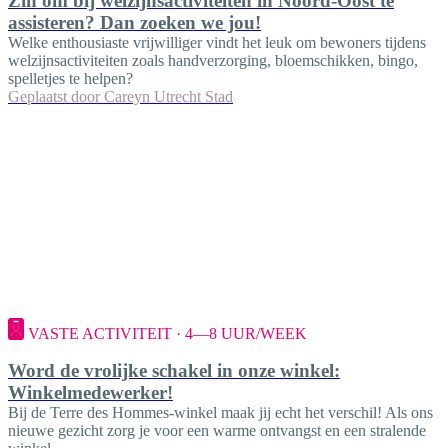
Zin om bij welzijnsactiviteiten in Noord-Oost te
assisteren? Dan zoeken we jou!
Welke enthousiaste vrijwilliger vindt het leuk om bewoners tijdens
welzijnsactiviteiten zoals handverzorging, bloemschikken, bingo,
spelletjes te helpen?
Geplaatst door
Careyn Utrecht Stad
VASTE ACTIVITEIT · 4—8 UUR/WEEK
Word de vrolijke schakel in onze winkel:
Winkelmedewerker!
Bij de Terre des Hommes-winkel maak jij echt het verschil! Als ons
nieuwe gezicht zorg je voor een warme ontvangst en een stralende