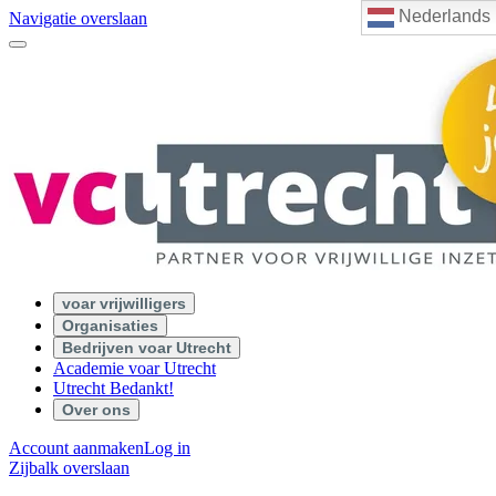
Nederlands
Navigatie overslaan
voar vrijwilligers
Organisaties
Bedrijven voar Utrecht
Academie voar Utrecht
Utrecht Bedankt!
Over ons
Account aanmaken
Log in
Zijbalk overslaan